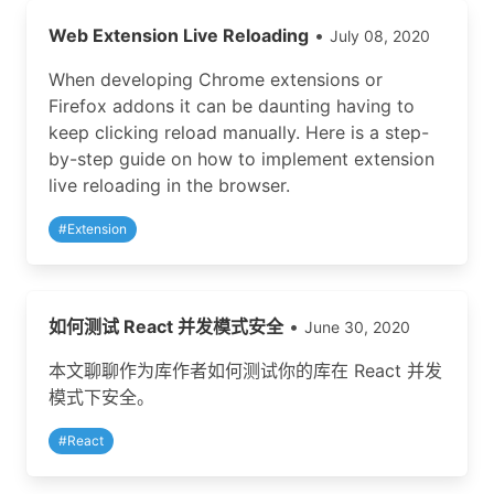
Web Extension Live Reloading
•
July 08, 2020
When developing Chrome extensions or
Firefox addons it can be daunting having to
keep clicking reload manually. Here is a step-
by-step guide on how to implement extension
live reloading in the browser.
#
Extension
如何测试 React 并发模式安全
•
June 30, 2020
本文聊聊作为库作者如何测试你的库在 React 并发
模式下安全。
#
React