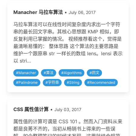
Manacher 马拉车算法
•
July 06, 2017
马拉车算法可以在线性时间复杂度内求出一个字符
串的最长回文字串。其核心思想跟 KMP 相似，即
反复利用已掌握的情况。 视频推荐看这个，觉得是
最清晰易懂的： 整体思路 这个算法的主要思路是
维护一个跟原串 str 一样长的数组 lens。lensi 表示
以 stri…
#
Manacher
#
算法
#
Algorithms
#
回文
#
Palindrome
#
字符串
#
String
#
Recommended
CSS 属性值计算
•
July 03, 2017
属性值的计算可谓是 CSS 101 。然而入门资料从来
都是良莠不齐的，当初从畅销书上得来的一些误