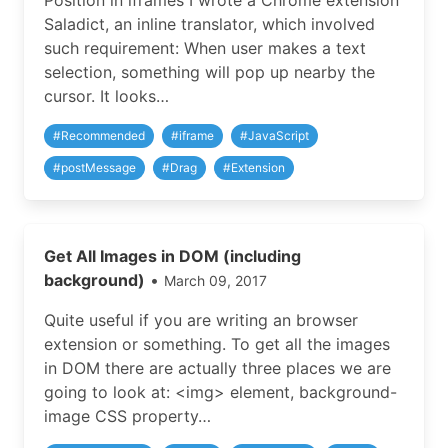
Position in iframes I wrote a Chrome extension
Saladict, an inline translator, which involved
such requirement: When user makes a text
selection, something will pop up nearby the
cursor. It looks…
#
Recommended
#
iframe
#
JavaScript
#
postMessage
#
Drag
#
Extension
Get All Images in DOM (including
background)
•
March 09, 2017
Quite useful if you are writing an browser
extension or something. To get all the images
in DOM there are actually three places we are
going to look at: <img> element, background-
image CSS property…