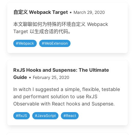
自定义 Webpack Target
•
March 29, 2020
本文聊聊如何为特殊的环境自定义 Webpack
Target 以生成合适的代码。
#
Webpack
#
WebExtension
RxJS Hooks and Suspense: The Ultimate
Guide
•
February 25, 2020
In witch I suggested a simple, flexible, testable
and performant solution to use RxJS
Observable with React hooks and Suspense.
#
RxJS
#
JavaScript
#
React