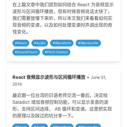
在上篇文章中我们提到如何结合 React 为音频显示
波形与区间循环播放，但有时候音频说话太快了，
我们需要放慢下来听，所以本文我们来看看如何实
现音频的变速，以及如何处理变速时声调出现的奇
怪变化。
#
React
#
Audio
#
Waveform
#
Wavesurfer
#
SoundTouch
#
Pitch Stretch
React 音频显示波形与区间循环播放
•
June 01,
2019
最近跟一位台湾的日语老师交流一番后，决定给
Saladict 增加音频控制功能，可以显示发音的波
形，支持区间选择、 AB 循环和变速。这里把实现
的原理以及踩过的坑分享一下。
#
React
#
Audio
#
Waveform
#
Wavesurfer