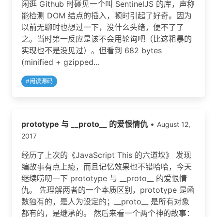
闲逛 Github 时碰见一个叫 SentinelJS 的库，声称
能检测 DOM 结点的插入，顿时引起了好奇。因为
以前无聊时也想过一下，没什么头绪，便不了了
之。当时第一反应是该不会用轮询吧（比这粗暴的
实现也不是没见过）。但看到 682 bytes
(minified + gzipped…
#
闲读源码
prototype 与 __proto__ 的爱恨情仇
•
August 12,
2017
经历了上次的《JavaScript This 的六道坎》 发现
编故事有点上瘾，而且记忆效果也不错哈哈，今天
继续唠叨一下 prototype 与 __proto__ 的爱恨情
仇。 先理解两者的一个本质区别，prototype 是函
数独有的，是人为设定的；__proto__ 是所有对象
都有的，是继承的。 然后来看一个两个神的故事：