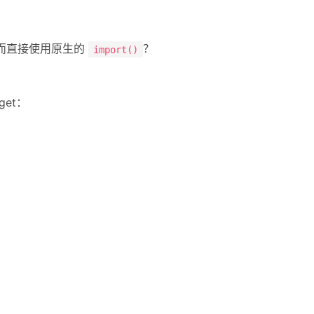
P 而直接使用原生的
？
import()
get：