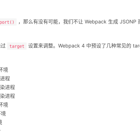
，那么有没有可能，我们不让 Webpack 生成 JSON
port()
通过
设置来调整。Webpack 4 中预设了几种常见的 tar
target
 环境
 主进程
 渲染进程
 渲染进程
 环境
环境
境
r