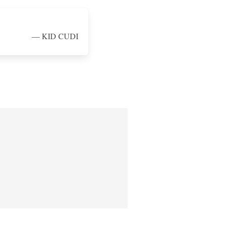
—
KID CUDI