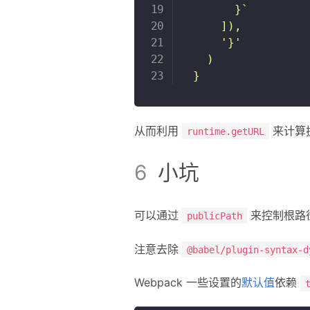
      }
`
]
)
,
'}'
)
}
从而利用
来计算
runtime.getURL
小坑
可以通过
来控制根路
publicPath
注意去除
@babel/plugin-syntax-d
Webpack 一些设置的
默认值
依赖