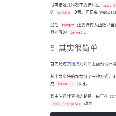
很可惜这几种都不支持原生
import
的
设置。但是离 Webpa
module
最后
还支持传入函数以自行
target
器扩展的
。
target
其实很简单
首先通过
文档
找到判断上面预设环
其中异步块的加载分了三种方式，
成
即可。
import()
其中注意计算块的路径，由于在 con
改为
jsonpScriptSrc