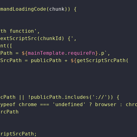
emandLoadingCode
(
chunk
)
)
{
(
ath function'
,
bextScriptSrc(chunkId) {'
,
ent
(
[
cPath = 
${
mainTemplate
.
requireFn
}
.p
`
,
tSrcPath = publicPath + 
${
getScriptSrcPath
(
'
cPath || !publicPath.includes('://')) {

ypeof chrome === 'undefined' ? browser : chro
rcPath

riptSrcPath;
