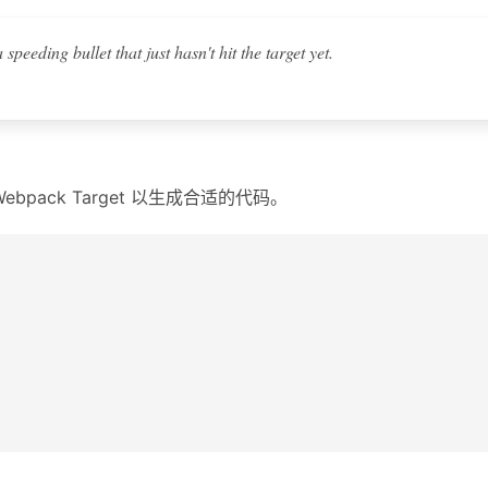
a speeding bullet that just hasn't hit the target yet.
pack Target 以生成合适的代码。