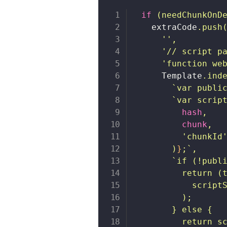
if
(
needChunkOnD
  extraCode
.
push
''
,
'// script p
'function we
    Template
.
ind
`
var publi
`
var scrip
        hash
,
        chunk
,
'chunkId
)
}
;
`
,
`
if (!publi
        return (t
          scriptS
        );

      } else {

        return sc